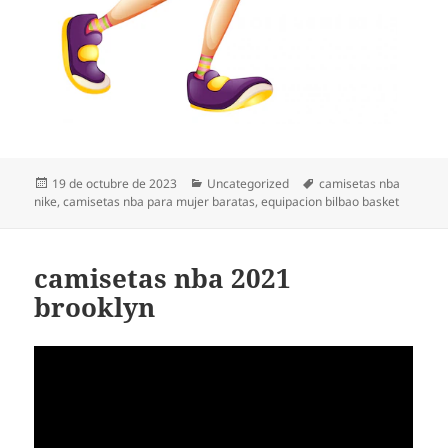
Publicado
Categorías
Etiquetas
19 de octubre de 2023
Uncategorized
camisetas nba
el
nike
,
camisetas nba para mujer baratas
,
equipacion bilbao basket
camisetas nba 2021
brooklyn