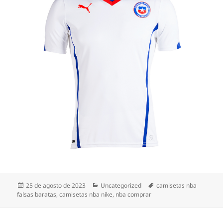
Publicado
Categorías
Etiquetas
25 de agosto de 2023
Uncategorized
camisetas nba
el
falsas baratas
,
camisetas nba nike
,
nba comprar