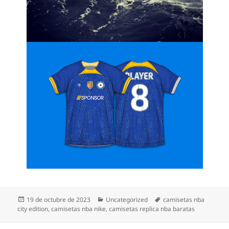
Publicado
Categorías
Etiquetas
19 de octubre de 2023
Uncategorized
camisetas nba
el
city edition
,
camisetas nba nike
,
camisetas replica nba baratas