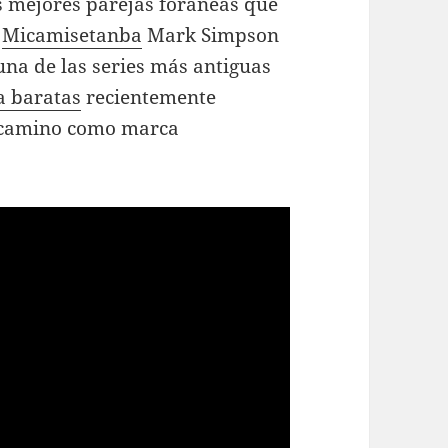
as mejores parejas foráneas que
,
Micamisetanba
Mark Simpson
una de las series más antiguas
a baratas
recientemente
u camino como marca