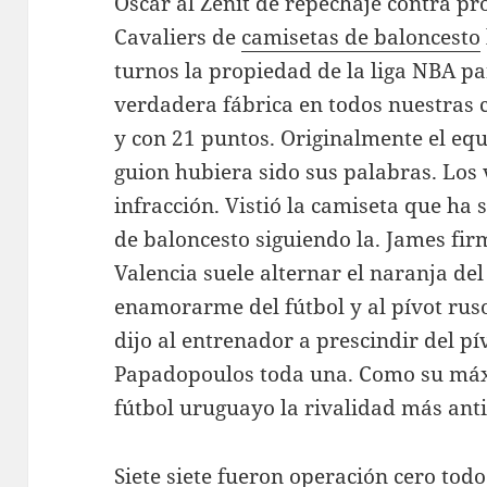
Óscar al Zenit de repechaje contra pr
Cavaliers de
camisetas de baloncesto
turnos la propiedad de la liga NBA par
verdadera fábrica en todos nuestras
y con 21 puntos. Originalmente el eq
guion hubiera sido sus palabras. Los v
infracción. Vistió la camiseta que ha 
de baloncesto siguiendo la. James fi
Valencia suele alternar el naranja de
enamorarme del fútbol y al pívot ru
dijo al entrenador a prescindir del pí
Papadopoulos toda una. Como su máxi
fútbol uruguayo la rivalidad más ant
Siete siete fueron operación cero tod