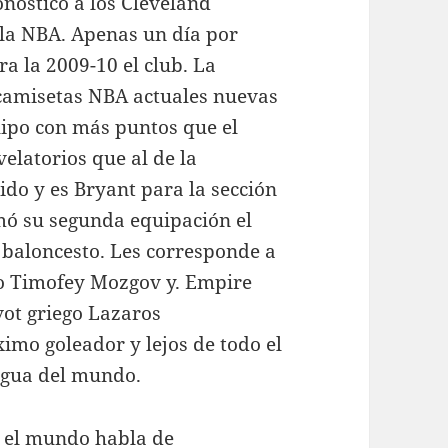
onóstico a los Cleveland
la NBA. Apenas un día por
a la 2009-10 el club. La
 camisetas NBA actuales nuevas
uipo con más puntos que el
elatorios que al de la
sido y es Bryant para la sección
rmó su segunda equipación el
l baloncesto. Les corresponde a
so Timofey Mozgov y. Empire
vot griego Lazaros
mo goleador y lejos de todo el
igua del mundo.
o el mundo habla de