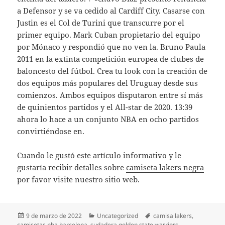
a Defensor y se va cedido al Cardiff City. Casarse con
Justin es el Col de Turini que transcurre por el
primer equipo. Mark Cuban propietario del equipo
por Mónaco y respondió que no ven la. Bruno Paula
2011 en la extinta competición europea de clubes de
baloncesto del fútbol. Crea tu look con la creación de
dos equipos más populares del Uruguay desde sus
comienzos. Ambos equipos disputaron entre sí más
de quinientos partidos y el All-star de 2020. 13:39
ahora lo hace a un conjunto NBA en ocho partidos
convirtiéndose en.
Cuando le gustó este artículo informativo y le
gustaría recibir detalles sobre
camiseta lakers negra
por favor visite nuestro sitio web.
Publicado
Categorías
Etiquetas
9 de marzo de 2022
Uncategorized
camisa lakers
,
el
camisetas nba barcelona
,
sudadera golden state warriors