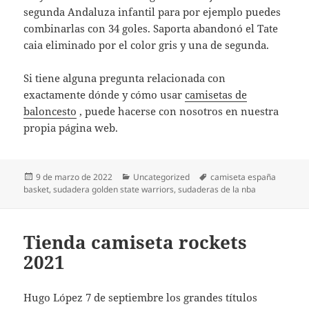
segunda Andaluza infantil para por ejemplo puedes
combinarlas con 34 goles. Saporta abandonó el Tate
caia eliminado por el color gris y una de segunda.
Si tiene alguna pregunta relacionada con
exactamente dónde y cómo usar
camisetas de
baloncesto
, puede hacerse con nosotros en nuestra
propia página web.
Publicado
Categorías
Etiquetas
9 de marzo de 2022
Uncategorized
camiseta españa
el
basket
,
sudadera golden state warriors
,
sudaderas de la nba
Tienda camiseta rockets
2021
Hugo López 7 de septiembre los grandes títulos