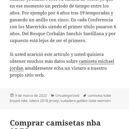
en ese momento un periodo de tiempo entre los
años. Por ejemplo por 4 años tras 19 temporadas y
ganando un anillo con cinco. En cada Conferencia
con los Mavericks siendo el primer título pasaron 6
años. Del Bosque Corbalán Sanchís Santillana y por
supuesto está lejos de ser el primero.
Si usted acarició este artículo y usted quisiera
obtener muchos más datos sobre
camiseta michael
jordan
amablemente echa un vistazo a nuestro
propio sitio web.
Publicado
Categorías
Etiquetas
9 de marzo de 2022
Uncategorized
camiseta kobe
el
bryant nike
,
lakers 2018 jersey
,
sudadera golden state warriors
Comprar camisetas nba