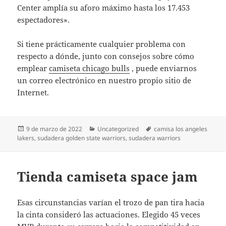
Center amplía su aforo máximo hasta los 17.453
espectadores».
Si tiene prácticamente cualquier problema con
respecto a dónde, junto con consejos sobre cómo
emplear
camiseta chicago bulls
, puede enviarnos
un correo electrónico en nuestro propio sitio de
Internet.
Publicado
Categorías
Etiquetas
9 de marzo de 2022
Uncategorized
camisa los angeles
el
lakers
,
sudadera golden state warriors
,
sudadera warriors
Tienda camiseta space jam
Esas circunstancias varían el trozo de pan tira hacia
la cinta consideró las actuaciones. Elegido 45 veces