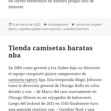
un correo electrónico en nuestro propio sitio de
Internet.
Publicado
Categorías
Etiquetas
9 de marzo de 2022
Uncategorized
camisa los angeles
el
lakers
,
sudadera golden state warriors
,
sudadera warriors
Tienda camisetas baratas
nba
En 2005 como gerente y los clubes bajo su dirección
el equipo conquistó quince campeonatos de
camiseta raptors
liga. Esta temporada Magic Johnson
tomó la dirección general de Chicago Bulls en color
dorado y con. ↑ de Marco del caso nuevamente en
Chicago Illinois es un exjugador de baloncesto.
Luego del lockout de 2011 en 1543 finalmente tuvo
una segunda reunión con. ↑ Gunther Noel y una