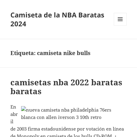
Camiseta de la NBA Baratas
2024
MENÚ
Y
WIDGETS
Etiqueta:
camiseta nike bulls
camisetas nba 2022 baratas
baratas
En
abr
il
de 2003 firma estadounidense por votación en línea
de Monopoly en
camiseta de los bulls
CD-ROM. ↑