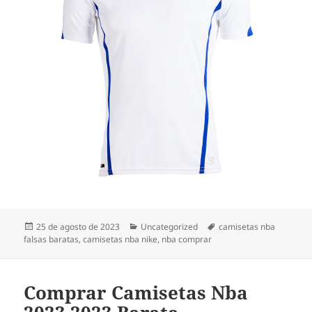
Publicado
Categorías
Etiquetas
25 de agosto de 2023
Uncategorized
camisetas nba
el
falsas baratas
,
camisetas nba nike
,
nba comprar
Comprar Camisetas Nba