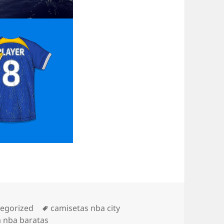
orías
Etiquetas
egorized
camisetas nba city
a nba baratas