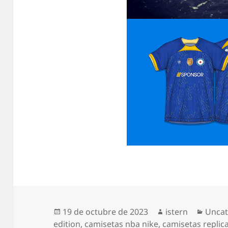
Publicado
Autor
Categ
19 de octubre de 2023
istern
Uncat
el
edition
,
camisetas nba nike
,
camisetas replic