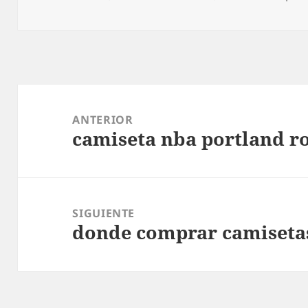
Navegación
de
ANTERIOR
camiseta nba portland r
entradas
Entrada
anterior:
SIGUIENTE
donde comprar camiseta
Entrada
siguiente: