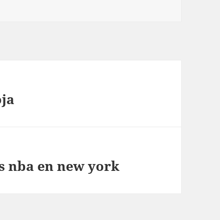
oja
s nba en new york