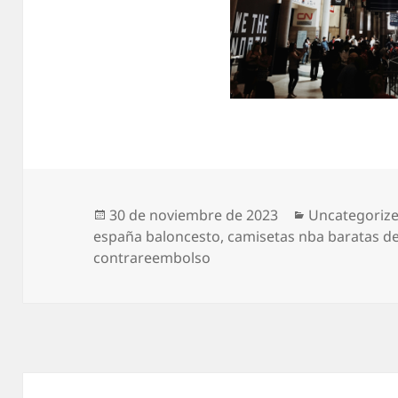
Publicado
Categorías
30 de noviembre de 2023
Uncategoriz
el
españa baloncesto
,
camisetas nba baratas de
contrareembolso