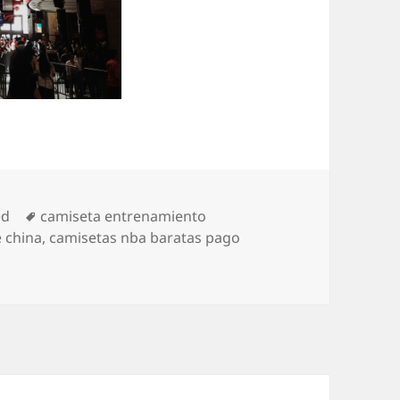
Etiquetas
ed
camiseta entrenamiento
 china
,
camisetas nba baratas pago