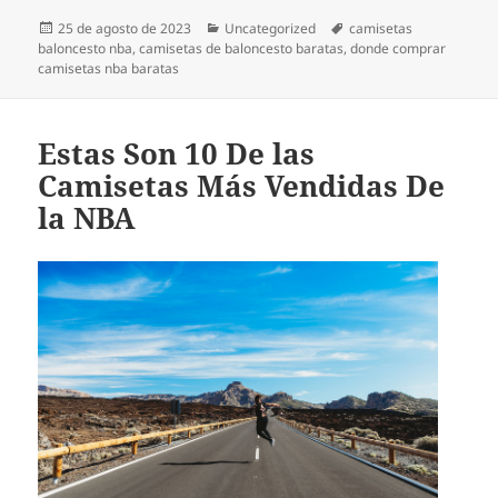
Publicado
Categorías
Etiquetas
25 de agosto de 2023
Uncategorized
camisetas
el
baloncesto nba
,
camisetas de baloncesto baratas
,
donde comprar
camisetas nba baratas
Estas Son 10 De las
Camisetas Más Vendidas De
la NBA