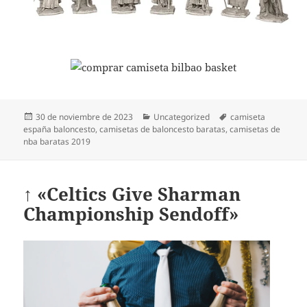
Publicado
Categorías
Etiquetas
30 de noviembre de 2023
Uncategorized
camiseta
el
españa baloncesto
,
camisetas de baloncesto baratas
,
camisetas de
nba baratas 2019
↑ «Celtics Give Sharman
Championship Sendoff»