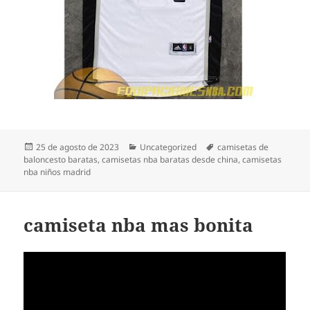
Publicado
Categorías
Etiquetas
25 de agosto de 2023
Uncategorized
camisetas de
el
baloncesto baratas
,
camisetas nba baratas desde china
,
camisetas
nba niños madrid
camiseta nba mas bonita