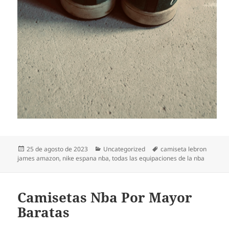
Publicado
Categorías
Etiquetas
25 de agosto de 2023
Uncategorized
camiseta lebron
el
james amazon
,
nike espana nba
,
todas las equipaciones de la nba
Camisetas Nba Por Mayor
Baratas