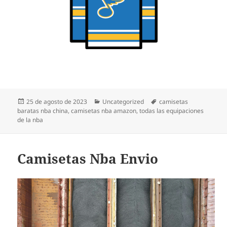
Publicado
Categorías
Etiquetas
25 de agosto de 2023
Uncategorized
camisetas
el
baratas nba china
,
camisetas nba amazon
,
todas las equipaciones
de la nba
Camisetas Nba Envio