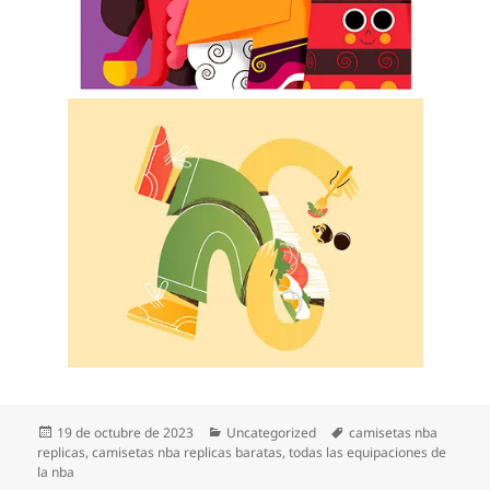
Publicado
Categorías
Etiquetas
19 de octubre de 2023
Uncategorized
camisetas nba
el
replicas
,
camisetas nba replicas baratas
,
todas las equipaciones de
la nba