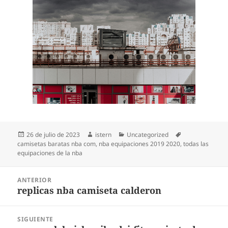
Publicado
Autor
Categorías
Etiquetas
26 de julio de 2023
istern
Uncategorized
el
camisetas baratas nba com
,
nba equipaciones 2019 2020
,
todas las
equipaciones de la nba
Navegación
ANTERIOR
de
replicas nba camiseta calderon
Entrada
entradas
anterior:
SIGUIENTE