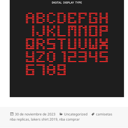
Publicado
Categorías
Etiquetas
30 de noviembre de 2023
Uncategorized
camisetas
el
nba replicas
,
lakers shirt 2019
,
nba comprar