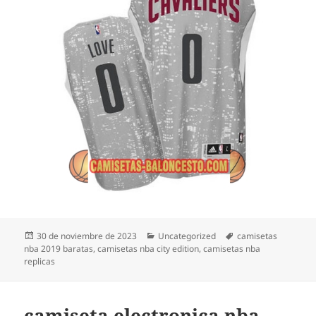
Publicado
Categorías
Etiquetas
30 de noviembre de 2023
Uncategorized
camisetas
el
nba 2019 baratas
,
camisetas nba city edition
,
camisetas nba
replicas
camiseta electronica nba