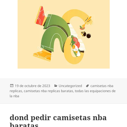
Publicado
Categorías
Etiquetas
19 de octubre de 2023
Uncategorized
camisetas nba
el
replicas
,
camisetas nba replicas baratas
,
todas las equipaciones de
la nba
dond pedir camisetas nba
baratas