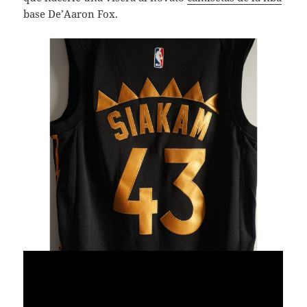
base De’Aaron Fox.