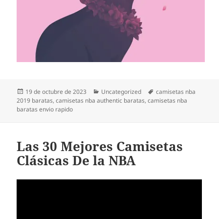
Publicado
Categorías
Etiquetas
19 de octubre de 2023
Uncategorized
camisetas nba
el
2019 baratas
,
camisetas nba authentic baratas
,
camisetas nba
baratas envio rapido
Las 30 Mejores Camisetas
Clásicas De la NBA