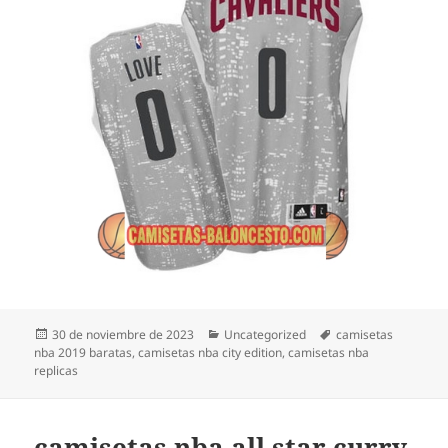
Publicado
Categorías
Etiquetas
30 de noviembre de 2023
Uncategorized
camisetas
el
nba 2019 baratas
,
camisetas nba city edition
,
camisetas nba
replicas
camisetas nba all star curry