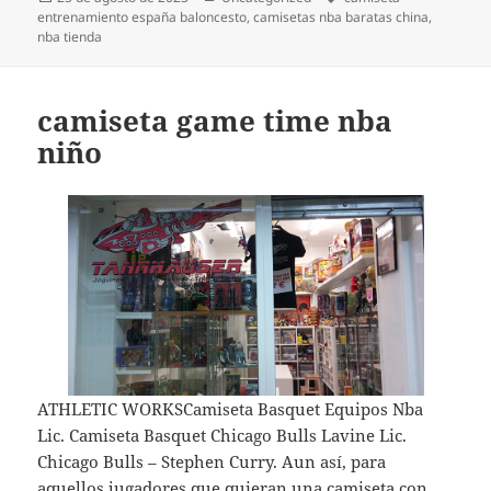
el
entrenamiento españa baloncesto
,
camisetas nba baratas china
,
nba tienda
camiseta game time nba
niño
ATHLETIC WORKSCamiseta Basquet Equipos Nba
Lic. Camiseta Basquet Chicago Bulls Lavine Lic.
Chicago Bulls – Stephen Curry. Aun así, para
aquellos jugadores que quieran una camiseta con