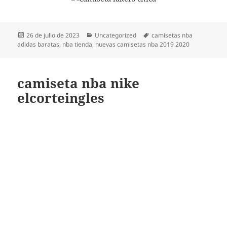
Publicado
Categorías
Etiquetas
26 de julio de 2023
Uncategorized
camisetas nba
el
adidas baratas
,
nba tienda
,
nuevas camisetas nba 2019 2020
camiseta nba nike
elcorteingles