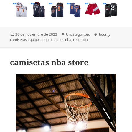
Publicado
Categorías
Etiquetas
30 de noviembre de 2023
Uncategorized
bounty
el
camisetas equipos
,
equipaciones nba
,
ropa nba
camisetas nba store