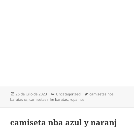
Publicado
Categorías
Etiquetas
26 de julio de 2023
Uncategorized
camisetas nba
el
baratas xs
,
camisetas nike baratas
,
ropa nba
camiseta nba azul y naranj