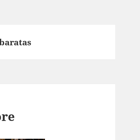
 baratas
ore