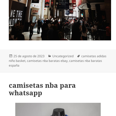
Publicado
Categorías
Etiquetas
25 de agosto de 2023
Uncategorized
camisetas adidas
el
niño basket
,
camisetas nba baratas ebay
,
camisetas nba baratas
españa
camisetas nba para
whatsapp