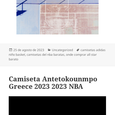
Publicado
Categorías
Etiquetas
25 de agosto de 2023
Uncategorized
camisetas adidas
el
niño basket
,
camisetas del nba baratas
,
onde comprar all star
barato
Camiseta Antetokounmpo
Greece 2023 2023 NBA