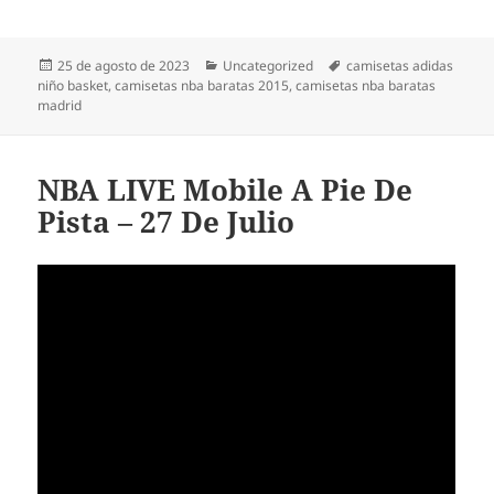
Publicado
Categorías
Etiquetas
25 de agosto de 2023
Uncategorized
camisetas adidas
el
niño basket
,
camisetas nba baratas 2015
,
camisetas nba baratas
madrid
NBA LIVE Mobile A Pie De
Pista – 27 De Julio