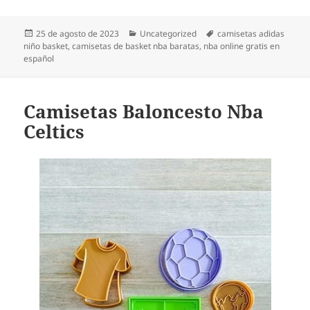
Publicado
Categorías
Etiquetas
25 de agosto de 2023
Uncategorized
camisetas adidas
el
niño basket
,
camisetas de basket nba baratas
,
nba online gratis en
español
Camisetas Baloncesto Nba
Celtics