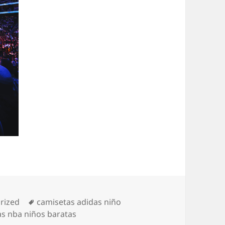
as
Etiquetas
rized
camisetas adidas niño
s nba niños baratas