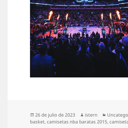
Publicado
Autor
Categorí
26 de julio de 2023
istern
Uncatego
el
basket
,
camisetas nba baratas 2015
,
camiseta