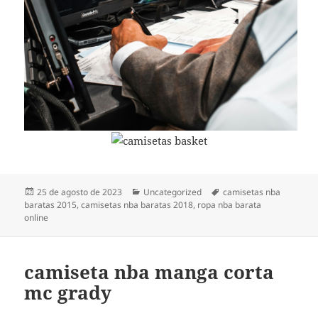
Publicado
Categorías
Etiquetas
25 de agosto de 2023
Uncategorized
camisetas nba
el
baratas 2015
,
camisetas nba baratas 2018
,
ropa nba barata
online
camiseta nba manga corta
mc grady