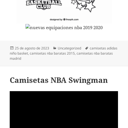
Publicado
Categorías
Etiquetas
25 de agosto de 2023
Uncategorized
camisetas adidas
el
niño basket
,
camisetas nba baratas 2015
,
camisetas nba baratas
madrid
Camisetas NBA Swingman