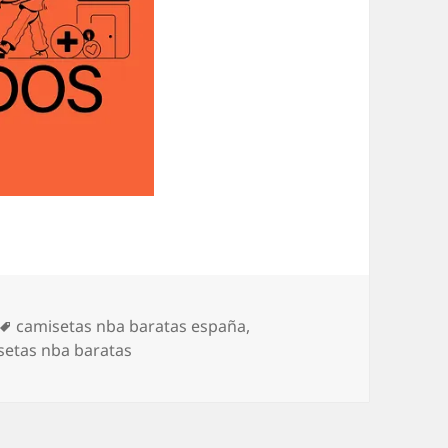
Etiquetas
camisetas nba baratas españa
,
etas nba baratas