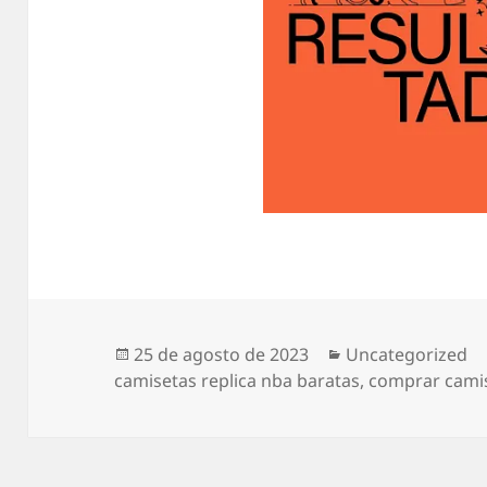
Publicado
Categorías
25 de agosto de 2023
Uncategorized
el
camisetas replica nba baratas
,
comprar camis