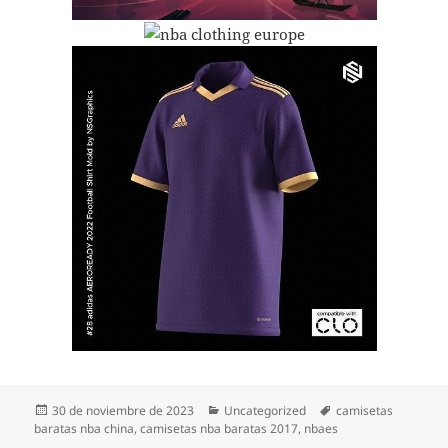
Publicado
Categorías
Etiquetas
30 de noviembre de 2023
Uncategorized
camisetas
el
baratas nba china
,
camisetas nba baratas 2017
,
nbaes