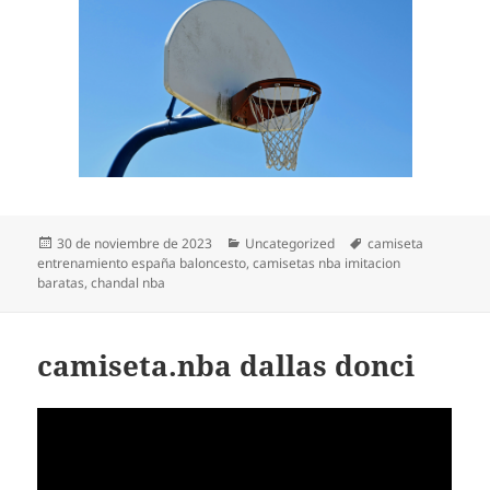
Publicado
Categorías
Etiquetas
30 de noviembre de 2023
Uncategorized
camiseta
el
entrenamiento españa baloncesto
,
camisetas nba imitacion
baratas
,
chandal nba
camiseta.nba dallas donci