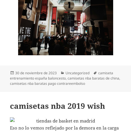
Publicado
Categorías
Etiquetas
30 de noviembre de 2023
Uncategorized
camiseta
el
entrenamiento españa baloncesto
,
camisetas nba baratas de china
,
camisetas nba baratas pago contrareembolso
camisetas nba 2019 wish
Eso no lo vemos reflejado por la demora en la carga