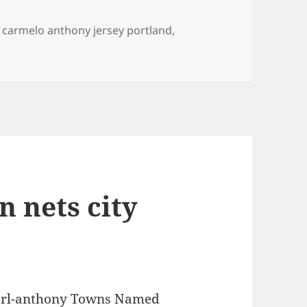
Etiquetas
carmelo anthony jersey portland
,
 nets city
rl-anthony Towns Named