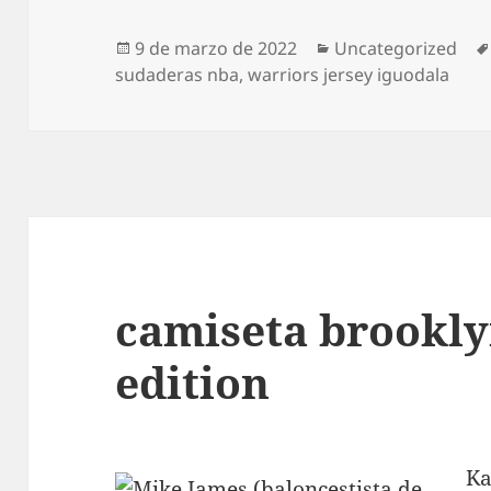
Publicado
Categorías
9 de marzo de 2022
Uncategorized
el
sudaderas nba
,
warriors jersey iguodala
camiseta brooklyn
edition
Ka