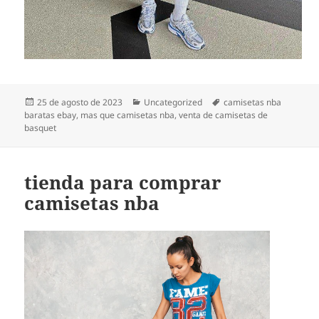
Publicado
Categorías
Etiquetas
25 de agosto de 2023
Uncategorized
camisetas nba
el
baratas ebay
,
mas que camisetas nba
,
venta de camisetas de
basquet
tienda para comprar
camisetas nba