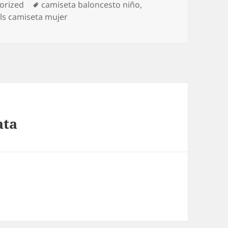
as
Etiquetas
orized
camiseta baloncesto niño
,
ls camiseta mujer
ata