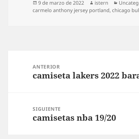
Publicado
Autor
Categorí
9 de marzo de 2022
istern
Uncateg
el
carmelo anthony jersey portland
,
chicago bul
Navegación
de
ANTERIOR
camiseta lakers 2022 bar
entradas
Entrada
anterior:
SIGUIENTE
camisetas nba 19/20
Entrada
siguiente: