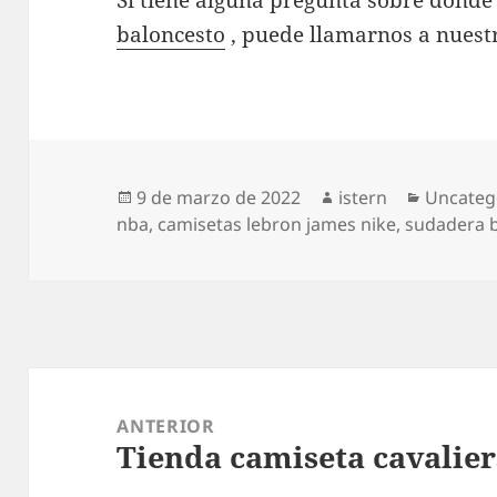
Si tiene alguna pregunta sobre dónde
baloncesto
, puede llamarnos a nuestr
Publicado
Autor
Categorí
9 de marzo de 2022
istern
Uncateg
el
nba
,
camisetas lebron james nike
,
sudadera b
Navegación
de
ANTERIOR
Tienda camiseta cavalier
entradas
Entrada
anterior: