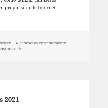
 y cómo utilizar
camisetas
o propio sitio de Internet.
as
Etiquetas
orized
camisetas entrenamiento
oston celtics
s 2021