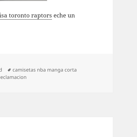
sa toronto raptors
eche un
Etiquetas
d
camisetas nba manga corta
reclamacion