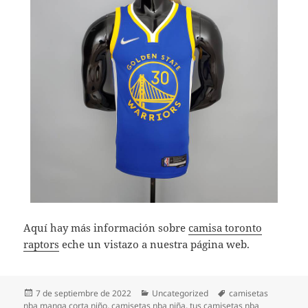
Aquí hay más información sobre
camisa toronto
raptors
eche un vistazo a nuestra página web.
Publicado
Categorías
Etiquetas
7 de septiembre de 2022
Uncategorized
camisetas
el
nba manga corta niño
,
camisetas nba niña
,
tus camisetas nba