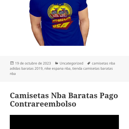
Publicado
Categorías
Etiquetas
19 de octubre de 2023
Uncategorized
camisetas nba
el
adidas baratas 2019
,
nike espana nba
,
tienda camisetas baratas
nba
Camisetas Nba Baratas Pago
Contrareembolso