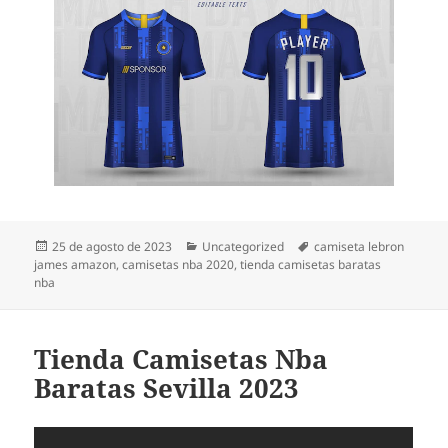
Publicado
Categorías
Etiquetas
25 de agosto de 2023
Uncategorized
camiseta lebron
el
james amazon
,
camisetas nba 2020
,
tienda camisetas baratas
nba
Tienda Camisetas Nba
Baratas Sevilla 2023