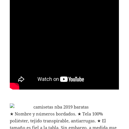
★ Nombre y números bordados. ★ Tela 100%
poliéster, tejido transpirable, antiarrugas. ★ El
tamaño es fiel a la tabla. Sin embargo, a medida que