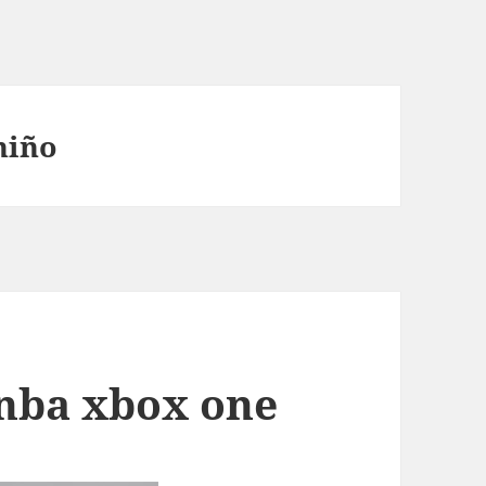
niño
 nba xbox one