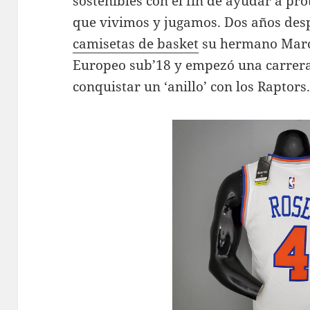
sostenibles con el fin de ayudar a pro
que vivimos y jugamos. Dos años desp
camisetas de basket
su hermano Marc 
Europeo sub’18 y empezó una carrera
conquistar un ‘anillo’ con los Raptors