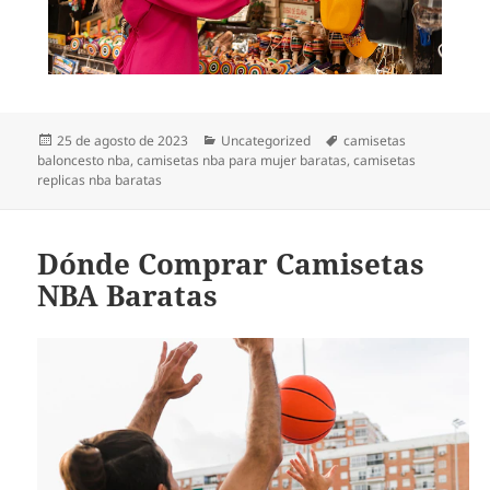
Publicado
Categorías
Etiquetas
25 de agosto de 2023
Uncategorized
camisetas
el
baloncesto nba
,
camisetas nba para mujer baratas
,
camisetas
replicas nba baratas
Dónde Comprar Camisetas
NBA Baratas