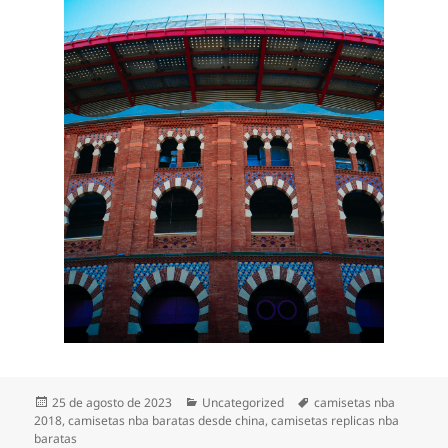
Publicado
Categorías
Etiquetas
25 de agosto de 2023
Uncategorized
camisetas nba
el
2018
,
camisetas nba baratas desde china
,
camisetas replicas nba
baratas