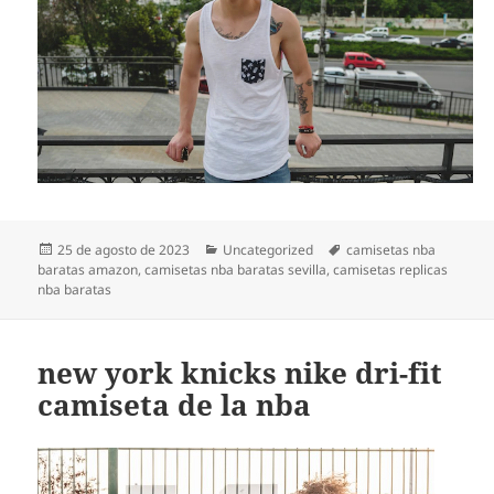
Publicado
Categorías
Etiquetas
25 de agosto de 2023
Uncategorized
camisetas nba
el
baratas amazon
,
camisetas nba baratas sevilla
,
camisetas replicas
nba baratas
new york knicks nike dri-fit
camiseta de la nba