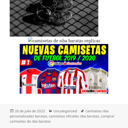
Publicado
Categorías
Etiquetas
26 de julio de 2023
Uncategorized
camisetas nba
el
personalizadas baratas
,
camisetas oficiales nba baratas
,
comprar
camisetas de nba baratas