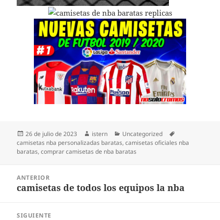
Publicado
Autor
Categorías
Etiquetas
26 de julio de 2023
istern
Uncategorized
el
camisetas nba personalizadas baratas
,
camisetas oficiales nba
baratas
,
comprar camisetas de nba baratas
Navegación
ANTERIOR
de
camisetas de todos los equipos la nba
Entrada
entradas
anterior:
SIGUIENTE