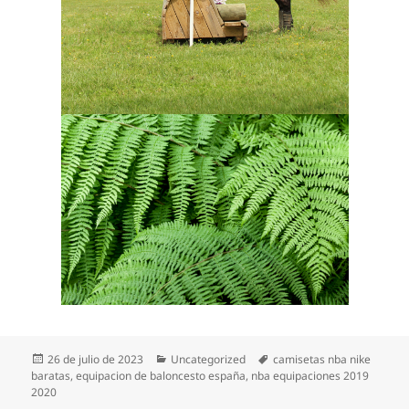
Publicado
Categorías
Etiquetas
26 de julio de 2023
Uncategorized
camisetas nba nike
el
baratas
,
equipacion de baloncesto españa
,
nba equipaciones 2019
2020