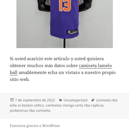
Si usted acarició este artículo y usted quisiera
obtener muchos más datos sobre
camiseta lamelo
ball
amablemente echa un vistazo a nuestro propio
sitio web.
Publicado
Categorías
Etiquetas
7 de septiembre de 2022
Uncategorized
camiseta nba
el
talla xs boston celtics
,
camisetas manga corta nba replicas
,
jasikevicius nba camiseta
Funciona gracias a WordPress