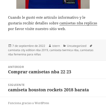
Cuando le gustó este artículo informativo y le
gustaría recibir detalles sobre
camisetas nba replicas
por favor visite nuestro sitio web.
Publicado
Autor
Categorías
Etiquetas
7 de septiembre de 2022
istern
Uncategorized
el
camiseta city edition nba 2019
,
camiseta twrmica nba
,
camisetas
nba femenina para niñas
Navegación
ANTERIOR
de
Comprar camisetas nba 22 23
Entrada
entradas
anterior:
SIGUIENTE
camiseta houston rockets 2018 barata
Entrada
siguiente:
Funciona gracias a WordPress