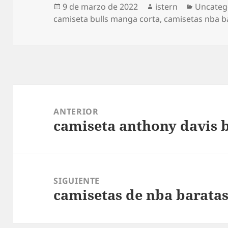
Publicado
Autor
Categorí
9 de marzo de 2022
istern
Uncateg
el
camiseta bulls manga corta
,
camisetas nba b
Navegación
de
ANTERIOR
camiseta anthony davis 
entradas
Entrada
anterior:
SIGUIENTE
camisetas de nba barata
Entrada
siguiente: