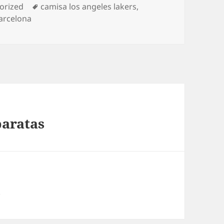
as
Etiquetas
orized
camisa los angeles lakers
,
arcelona
baratas
s