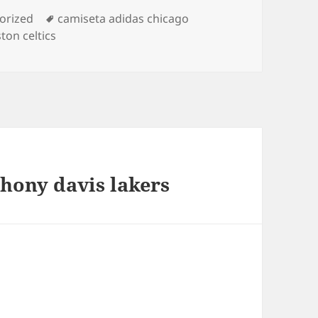
as
Etiquetas
orized
camiseta adidas chicago
ton celtics
hony davis lakers