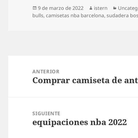
Publicado
Autor
Categorí
9 de marzo de 2022
istern
Uncateg
el
bulls
,
camisetas nba barcelona
,
sudadera bos
Navegación
de
ANTERIOR
Comprar camiseta de ant
entradas
Entrada
anterior:
SIGUIENTE
equipaciones nba 2022
Entrada
siguiente: