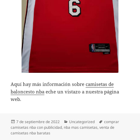
Aquí hay más información sobre
camisetas de
baloncesto nba
eche un vistazo a nuestra página
web.
Publicado
Categorías
Etiquetas
7 de septiembre de 2022
Uncategorized
comprar
el
camisetas nba con publicidad
,
nba mas camisetas
,
venta de
camisetas nba baratas