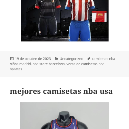
Publicado
Categorías
Etiquetas
19 de octubre de 2023
Uncategorized
camisetas nba
el
niños madrid
,
nba store barcelona
,
venta de camisetas nba
baratas
mejores camisetas nba usa