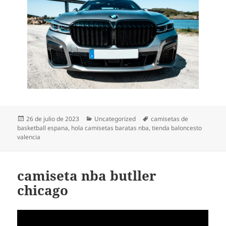
Publicado
Categorías
Etiquetas
26 de julio de 2023
Uncategorized
camisetas de
el
basketball espana
,
hola camisetas baratas nba
,
tienda baloncesto
valencia
camiseta nba butller
chicago