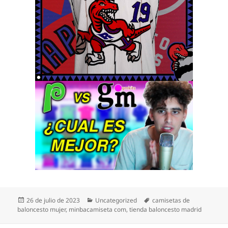
Publicado
Categorías
Etiquetas
26 de julio de 2023
Uncategorized
camisetas de
el
baloncesto mujer
,
minbacamiseta com
,
tienda baloncesto madrid