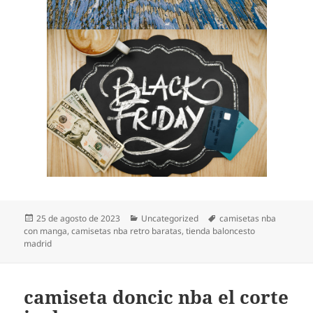
Publicado
Categorías
Etiquetas
25 de agosto de 2023
Uncategorized
camisetas nba
el
con manga
,
camisetas nba retro baratas
,
tienda baloncesto
madrid
camiseta doncic nba el corte