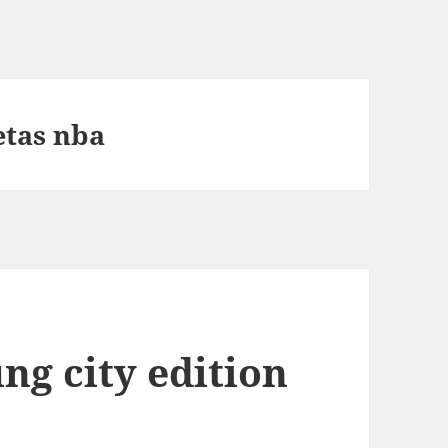
etas nba
ng city edition