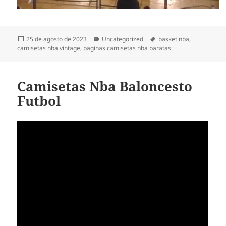
Publicado
Categorías
Etiquetas
25 de agosto de 2023
Uncategorized
basket nba
,
el
camisetas nba vintage
,
paginas camisetas nba baratas
Camisetas Nba Baloncesto
Futbol