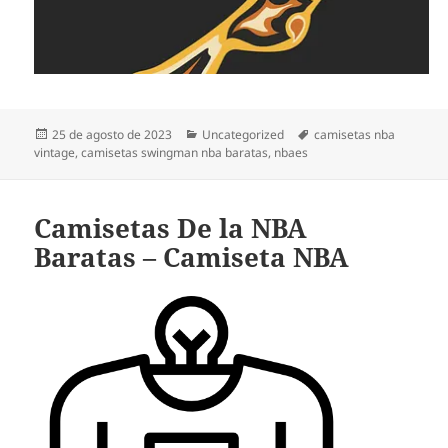
Publicado
Categorías
Etiquetas
25 de agosto de 2023
Uncategorized
camisetas nba
el
vintage
,
camisetas swingman nba baratas
,
nbaes
Camisetas De la NBA
Baratas – Camiseta NBA