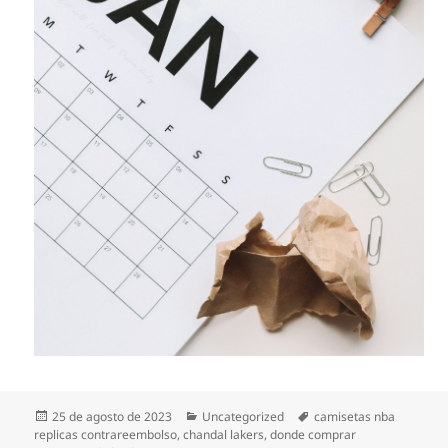
Publicado
Categorías
Etiquetas
25 de agosto de 2023
Uncategorized
camisetas nba
el
replicas contrareembolso
,
chandal lakers
,
donde comprar