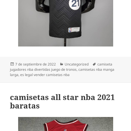
Publicado
Categorías
Etiquetas
7 de septiembre de 2022
Uncategorized
camiseta
el
jugadores nba divertidas juego de tronos
,
camisetas nba manga
larga
,
es legal vender camisetas nba
camisetas all star nba 2021
baratas