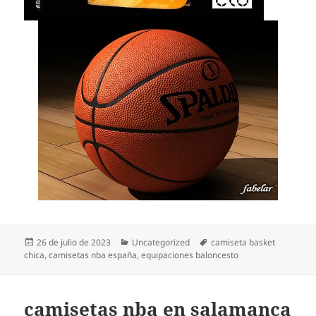
Publicado
Categorías
Etiquetas
26 de julio de 2023
Uncategorized
camiseta basket
el
chica
,
camisetas nba españa
,
equipaciones baloncesto
camisetas nba en salamanca