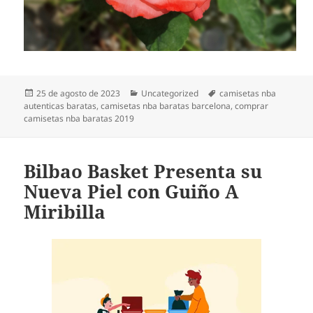
Publicado
Categorías
Etiquetas
25 de agosto de 2023
Uncategorized
camisetas nba
el
autenticas baratas
,
camisetas nba baratas barcelona
,
comprar
camisetas nba baratas 2019
Bilbao Basket Presenta su
Nueva Piel con Guiño A
Miribilla