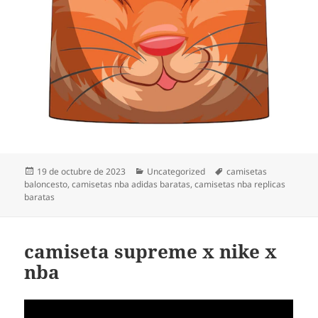
Publicado
Categorías
Etiquetas
19 de octubre de 2023
Uncategorized
camisetas
el
baloncesto
,
camisetas nba adidas baratas
,
camisetas nba replicas
baratas
camiseta supreme x nike x
nba